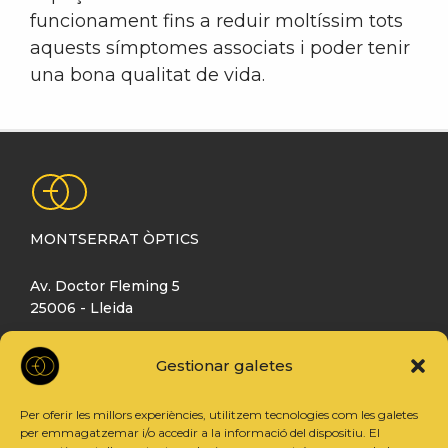
funcionament fins a reduir moltíssim tots
aquests símptomes associats i poder tenir
una bona qualitat de vida.
MONTSERRAT ÒPTICS
Av. Doctor Fleming 5
25006 - Lleida
973 232 745
Gestionar galetes
hola@montserratoptics.com
Per oferir les millors experiències, utilitzem tecnologies com les galetes
per emmagatzemar i/o accedir a la informació del dispositiu. El