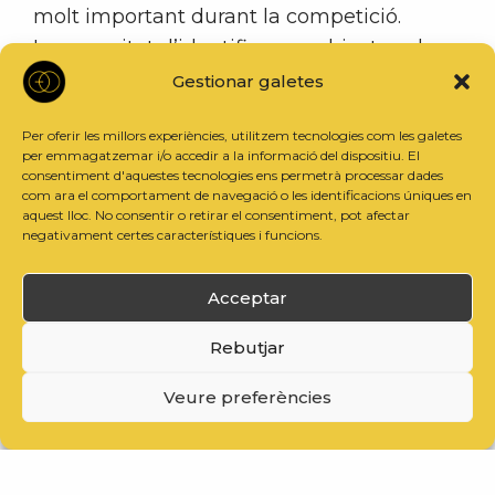
molt important durant la competició.
La capacitat d’identificar un objecte sobre
un fons amb molt soroll visual, és també
Gestionar galetes
important.
Per oferir les millors experiències, utilitzem tecnologies com les galetes
per emmagatzemar i/o accedir a la informació del dispositiu. El
consentiment d'aquestes tecnologies ens permetrà processar dades
com ara el comportament de navegació o les identificacions úniques en
aquest lloc. No consentir o retirar el consentiment, pot afectar
negativament certes característiques i funcions.
Acceptar
Rebutjar
Veure preferències